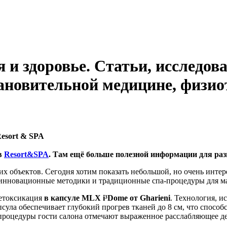
ия и здоровье. Статьи, исследо
ановительной медицине, физио
esort & SPA
в
Resort&SPA
. Там ещё больше полезной информации для раз
ких объектов. Сегодня хотим показать небольшой, но очень инте
т инновационные методики и традиционные спа-процедуры для 
детоксикация
в капсуле MLX i³Dome от Gharieni
. Технология, и
псула обеспечивает глубокий прогрев тканей до 8 см, что спо
роцедуры гости салона отмечают выраженное расслабляющее де