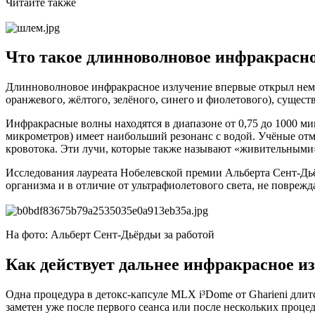
Читайте также
Что такое длинноволновое инфракрасно
Длинноволновое инфракрасное излучение впервые открыл немец
оранжевого, жёлтого, зелёного, синего и фиолетового), сущес
Инфракрасные волны находятся в диапазоне от 0,75 до 1000 ми
микрометров) имеет наибольший резонанс с водой. Учёные отм
кровотока. Эти лучи, которые также называют «живительными»
Исследования лауреата Нобелевской премии Альберта Сент-Дь
организма и в отличие от ультрафиолетового света, не поврежд
На фото: Альберт Сент-Дьёрдьи за работой
Как действует дальнее инфракрасное и
Одна процедура в детокс-капсуле MLX i³Dome от Gharieni длит
заметен уже после первого сеанса или после нескольких процед