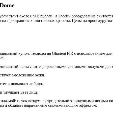
³Dome
убли стоит около 8 900 рублей. В России оборудование считает
ых спа-пространствах или салонах красоты. Цены на процедуру эк
 подвижный купол. Технология Gharieni FIR с использованием д
ие.
специальный шлем с интегрированными световыми модулями для 
бствует омоложению кожи.
итет и повышает либидо.
и улучшает цвет лица.
 плазмой: поток воздуха с отрицательно заряженными ионами ки
изм и обладает выраженным омолаживающим эффектом.