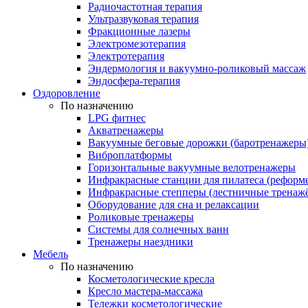
Радиочастотная терапия
Ультразвуковая терапия
Фракционные лазеры
Электромезотерапия
Электротерапия
Эндермология и вакуумно-роликовый массаж
Эндосфера-терапия
Оздоровление
По назначению
LPG фитнес
Акватренажеры
Вакуумные беговые дорожки (баротренажеры
Виброплатформы
Горизонтальные вакуумные велотренажеры
Инфракрасные станции для пилатеса (реформ
Инфракрасные степперы (лестничные тренаж
Оборудование для сна и релаксации
Роликовые тренажеры
Системы для солнечных ванн
Тренажеры наездники
Мебель
По назначению
Косметологические кресла
Кресло мастера-массажа
Тележки косметологические