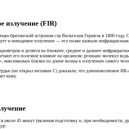
е излучение (FIR)
ко-британский астроном сэр Вильгельм Гершель в 1800 году. О
твует и невидимое излучение — его позже назвали инфракрасным
крометров и делятся на ближнее, среднее и дальнее инфракрасн
ечают его полезное влияние на организм: резонанс молекул во
, максимально близки по длине волны к излучению самого чело
ёрдьи (он открыл витамин С) доказали, что длинноволновое ИК
ает кожу.
злучение
ся около 45 минут (включая подготовку и, при необходимости, д
ур: