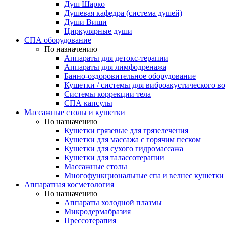
Душ Шарко
Душевая кафедра (система душей)
Души Виши
Циркулярные души
СПА оборудование
По назначению
Аппараты для детокс-терапии
Аппараты для лимфодренажа
Банно-оздоровительное оборудование
Кушетки / системы для виброакустического в
Системы коррекции тела
СПА капсулы
Массажные столы и кушетки
По назначению
Кушетки грязевые для грязелечения
Кушетки для массажа с горячим песком
Кушетки для сухого гидромассажа
Кушетки для талассотерапии
Массажные столы
Многофункциональные спа и велнес кушетки
Аппаратная косметология
По назначению
Аппараты холодной плазмы
Микродермабразия
Прессотерапия