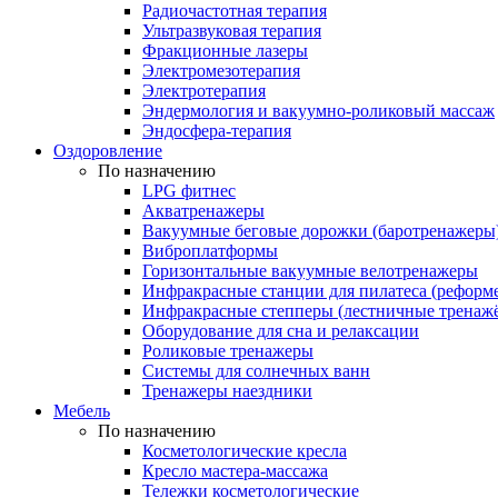
Радиочастотная терапия
Ультразвуковая терапия
Фракционные лазеры
Электромезотерапия
Электротерапия
Эндермология и вакуумно-роликовый массаж
Эндосфера-терапия
Оздоровление
По назначению
LPG фитнес
Акватренажеры
Вакуумные беговые дорожки (баротренажеры
Виброплатформы
Горизонтальные вакуумные велотренажеры
Инфракрасные станции для пилатеса (реформ
Инфракрасные степперы (лестничные тренаж
Оборудование для сна и релаксации
Роликовые тренажеры
Системы для солнечных ванн
Тренажеры наездники
Мебель
По назначению
Косметологические кресла
Кресло мастера-массажа
Тележки косметологические