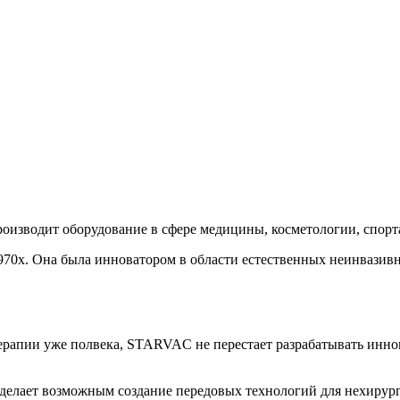
роизводит оборудование в сфере медицины, косметологии, спорта
0х. Она была инноватором в области естественных неинвазивны
терапии уже полвека, STARVAC не перестает разрабатывать инн
 делает возможным создание передовых технологий для нехирур