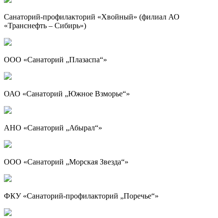
Санаторий-профилакторий «Хвойный» (филиал АО
«Транснефть – Сибирь»)
ООО «Санаторий „Плазаспа“»
ОАО «Санаторий „Южное Взморье“»
АНО «Санаторий „Абырал“»
ООО «Санаторий „Морская Звезда“»
ФКУ «Санаторий-профилакторий „Поречье“»