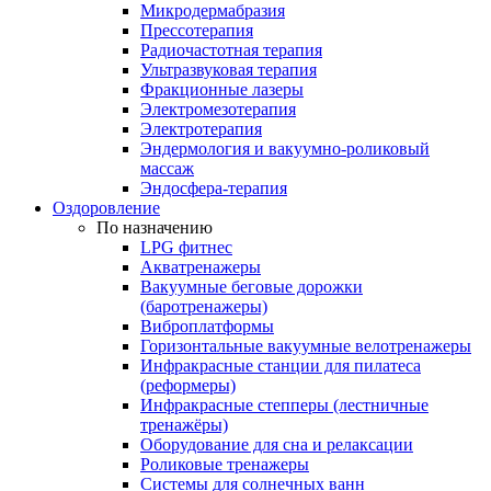
Микродермабразия
Прессотерапия
Радиочастотная терапия
Ультразвуковая терапия
Фракционные лазеры
Электромезотерапия
Электротерапия
Эндермология и вакуумно-роликовый
массаж
Эндосфера-терапия
Оздоровление
По назначению
LPG фитнес
Акватренажеры
Вакуумные беговые дорожки
(баротренажеры)
Виброплатформы
Горизонтальные вакуумные велотренажеры
Инфракрасные станции для пилатеса
(реформеры)
Инфракрасные степперы (лестничные
тренажёры)
Оборудование для сна и релаксации
Роликовые тренажеры
Системы для солнечных ванн