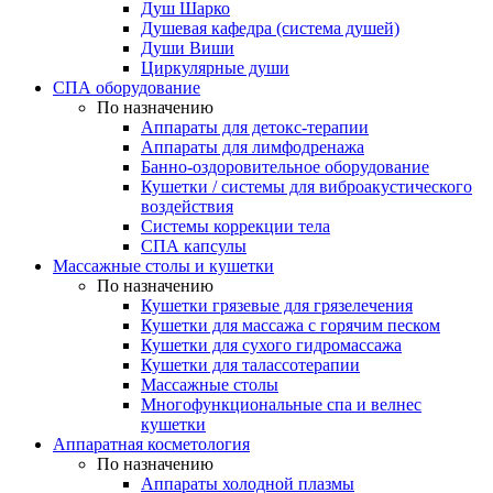
Душ Шарко
Душевая кафедра (система душей)
Души Виши
Циркулярные души
СПА оборудование
По назначению
Аппараты для детокс-терапии
Аппараты для лимфодренажа
Банно-оздоровительное оборудование
Кушетки / системы для виброакустического
воздействия
Системы коррекции тела
СПА капсулы
Массажные столы и кушетки
По назначению
Кушетки грязевые для грязелечения
Кушетки для массажа с горячим песком
Кушетки для сухого гидромассажа
Кушетки для талассотерапии
Массажные столы
Многофункциональные спа и велнес
кушетки
Аппаратная косметология
По назначению
Аппараты холодной плазмы