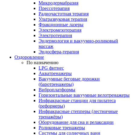
Микродермабразия
Прессотерапия
Радиочастотная терапия
Ультразвуковая терапия
Фракционные лазеры
Электромезотерапия
Электротерапия
Эндермология и вакуумно-роликовый
массаж
Эндосфера-терапия
Оздоровление
По назначению
LPG фитнес
Акватренажеры
Вакуумные беговые дорожки
(баротренажеры)
Виброплатформы
Горизонтальные вакуумные велотренажеры
Инфракрасные станции для пилатеса
(реформеры)
Инфракрасные степперы (лестничные
тренажёры)
Оборудование для сна и релаксации
Роликовые тренажеры
Системы для солнечных ванн