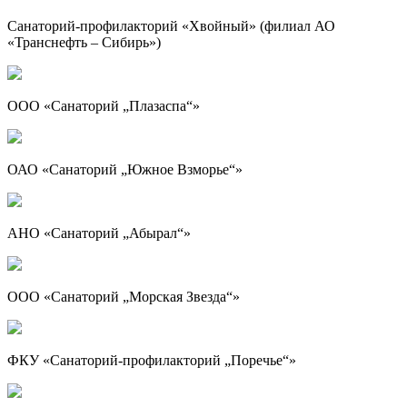
Санаторий-профилакторий «Хвойный» (филиал АО
«Транснефть – Сибирь»)
ООО «Санаторий „Плазаспа“»
ОАО «Санаторий „Южное Взморье“»
АНО «Санаторий „Абырал“»
ООО «Санаторий „Морская Звезда“»
ФКУ «Санаторий-профилакторий „Поречье“»