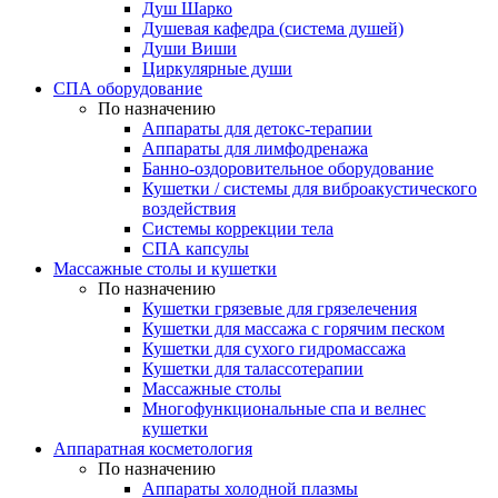
Душ Шарко
Душевая кафедра (система душей)
Души Виши
Циркулярные души
СПА оборудование
По назначению
Аппараты для детокс-терапии
Аппараты для лимфодренажа
Банно-оздоровительное оборудование
Кушетки / системы для виброакустического
воздействия
Системы коррекции тела
СПА капсулы
Массажные столы и кушетки
По назначению
Кушетки грязевые для грязелечения
Кушетки для массажа с горячим песком
Кушетки для сухого гидромассажа
Кушетки для талассотерапии
Массажные столы
Многофункциональные спа и велнес
кушетки
Аппаратная косметология
По назначению
Аппараты холодной плазмы