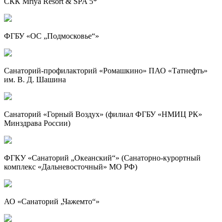
СКК Mriya Resort & SPA 5*
ФГБУ «ОС „Подмосковье“»
Санаторий-профилакторий «Ромашкино» ПАО «Татнефть»
им. В. Д. Шашина
Санаторий «Горный Воздух» (филиал ФГБУ «НМИЦ РК»
Минздрава России)
ФГКУ «Санаторий „Океанский“» (Санаторно-курортный
комплекс «Дальневосточный» МО РФ)
АО «Санаторий „Чажемто“»