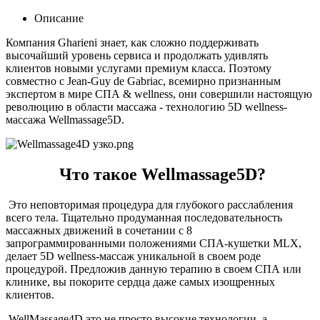
Описание
Компания Gharieni знает, как сложно поддерживать
высочайший уровень сервиса и продолжать удивлять
клиентов новыми услугами премиум класса. Поэтому
совместно с Jean-Guy de Gabriac, всемирно признанным
экспертом в мире СПА & wellness, они совершили настоящую
революцию в области массажа - технологию 5D wellness-
массажа Wellmassage5D.
Что такое Wellmassage5D?
Это неповторимая процедура для глубокого расслабления
всего тела. Тщательно продуманная последовательность
массажных движений в сочетании с 8
запрограммированными положениями СПА-кушетки MLX,
делает 5D wellness-массаж уникальной в своем роде
процедурой. Предложив данную терапию в своем СПА или
клинике, вы покорите сердца даже самых изощренных
клиентов.
WellMassage4D это не просто высокие технологии, а