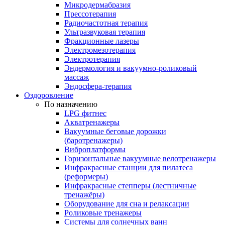
Микродермабразия
Прессотерапия
Радиочастотная терапия
Ультразвуковая терапия
Фракционные лазеры
Электромезотерапия
Электротерапия
Эндермология и вакуумно-роликовый
массаж
Эндосфера-терапия
Оздоровление
По назначению
LPG фитнес
Акватренажеры
Вакуумные беговые дорожки
(баротренажеры)
Виброплатформы
Горизонтальные вакуумные велотренажеры
Инфракрасные станции для пилатеса
(реформеры)
Инфракрасные степперы (лестничные
тренажёры)
Оборудование для сна и релаксации
Роликовые тренажеры
Системы для солнечных ванн