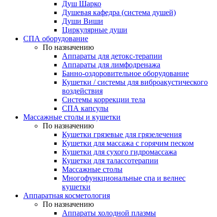
Душ Шарко
Душевая кафедра (система душей)
Души Виши
Циркулярные души
СПА оборудование
По назначению
Аппараты для детокс-терапии
Аппараты для лимфодренажа
Банно-оздоровительное оборудование
Кушетки / системы для виброакустического
воздействия
Системы коррекции тела
СПА капсулы
Массажные столы и кушетки
По назначению
Кушетки грязевые для грязелечения
Кушетки для массажа с горячим песком
Кушетки для сухого гидромассажа
Кушетки для талассотерапии
Массажные столы
Многофункциональные спа и велнес
кушетки
Аппаратная косметология
По назначению
Аппараты холодной плазмы