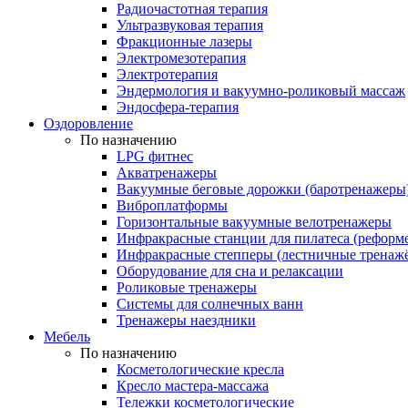
Радиочастотная терапия
Ультразвуковая терапия
Фракционные лазеры
Электромезотерапия
Электротерапия
Эндермология и вакуумно-роликовый массаж
Эндосфера-терапия
Оздоровление
По назначению
LPG фитнес
Акватренажеры
Вакуумные беговые дорожки (баротренажеры
Виброплатформы
Горизонтальные вакуумные велотренажеры
Инфракрасные станции для пилатеса (реформ
Инфракрасные степперы (лестничные тренаж
Оборудование для сна и релаксации
Роликовые тренажеры
Системы для солнечных ванн
Тренажеры наездники
Мебель
По назначению
Косметологические кресла
Кресло мастера-массажа
Тележки косметологические