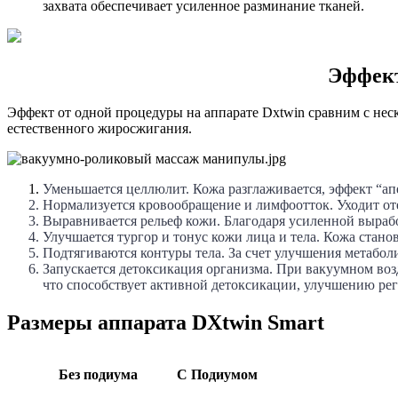
захвата обеспечивает усиленное разминание тканей.
Эффект
Эффект от одной процедуры на аппарате Dxtwin сравним с нес
естественного жиросжигания.
Уменьшается целлюлит. Кожа разглаживается, эффект “а
Нормализуется кровообращение и лимфоотток. Уходит оте
Выравнивается рельеф кожи. Благодаря усиленной вырабо
Улучшается тургор и тонус кожи лица и тела. Кожа стано
Подтягиваются контуры тела. За счет улучшения метабол
Запускается детоксикация организма. При вакуумном во
что способствует активной детоксикации, улучшению рег
Размеры аппарата DXtwin Smart
Без подиума
С Подиумом