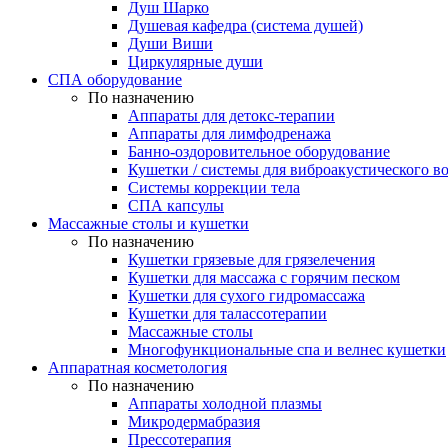
Душ Шарко
Душевая кафедра (система душей)
Души Виши
Циркулярные души
СПА оборудование
По назначению
Аппараты для детокс-терапии
Аппараты для лимфодренажа
Банно-оздоровительное оборудование
Кушетки / системы для виброакустического в
Системы коррекции тела
СПА капсулы
Массажные столы и кушетки
По назначению
Кушетки грязевые для грязелечения
Кушетки для массажа с горячим песком
Кушетки для сухого гидромассажа
Кушетки для талассотерапии
Массажные столы
Многофункциональные спа и велнес кушетки
Аппаратная косметология
По назначению
Аппараты холодной плазмы
Микродермабразия
Прессотерапия