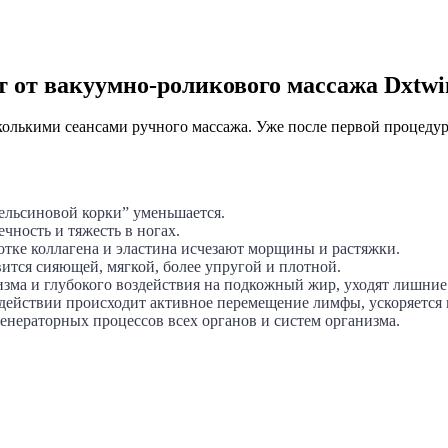
 от вакуумно-роликового массажа Dxtwi
колькими сеансами ручного массажа. Уже после первой процеду
пельсиновой корки” уменьшается.
чность и тяжесть в ногах.
тке коллагена и эластина исчезают морщины и растяжки.
вится сияющей, мягкой, более упругой и плотной.
изма и глубокого воздействия на подкожный жир, уходят лишни
здействии происходит активное перемещение лимфы, ускоряется
енераторных процессов всех органов и систем организма.